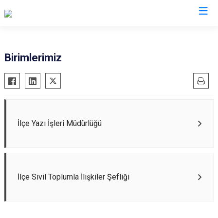
Gümüşhane
Birimlerimiz
Kelkit
Köse
Kürtün
Şiran
İlçe Yazı İşleri Müdürlüğü
Torul
İlçe Sivil Toplumla İlişkiler Şefliği