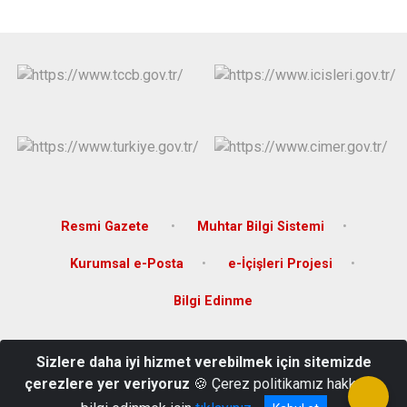
Resmi Gazete
Muhtar Bilgi Sistemi
Kurumsal e-Posta
e-İçişleri Projesi
Bilgi Edinme
Yukarı Uluköy Mahallesi Gümüşhane-Giresun Yolu No:34 Kürtün/
Sizlere daha iyi hizmet verebilmek için sitemizde
GÜMÜŞHANE
çerezlere yer veriyoruz
🍪 Çerez politikamız hakkında
0456 711 63 00