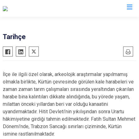
Gümüşhane
Tarihçe
Kelkit
Köse
Kürtün
İlçe ile ilgili özel olarak, arkeolojik araştırmalar yapılmamış
Şiran
olmakla birlikte, Kürtün çevresinde görülen kale harabeleri ve
Torul
zaman zaman tarım çalışmaları sırasında yeraltından çıkarılan
harabe bina kalıntıları dikkate alındığında, bu yörede yaşam,
milattan önceki yıllardan beri var olduğu kanaatini
uyandırmaktadır. Hitit Devleti’nin yıkılışından sonra Urartu
hâkimiyetine girdiği tahmin edilmektedir. Fatih Sultan Mehmet
Dönemi’nde, Trabzon Sancağı sınırları çiziminde, Kürtün
ismine rastlanılmaktadır.