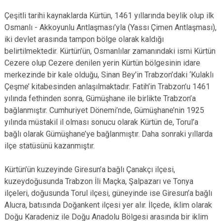
Çeşitli tarihi kaynaklarda Kürtün, 1461 yıllarında beylik olup ilk
Osmanlı - Akkoyunlu Antlaşması’yla (Yassı Çimen Antlaşması),
iki devlet arasında tampon bölge olarak kaldığı
belirtilmektedir. Kürtün’ün, Osmanlılar zamanındaki ismi Kürtün
Cezere olup Cezere denilen yerin Kürtün bölgesinin idare
merkezinde bir kale olduğu, Sinan Bey’in Trabzon’daki ‘Kulaklı
Çeşme’ kitabesinden anlaşılmaktadır. Fatih’in Trabzon’u 1461
yılında fethinden sonra, Gümüşhane ile birlikte Trabzon’a
bağlanmıştır. Cumhuriyet Dönemi’nde, Gümüşhane’nin 1925
yılında müstakil il olması sonucu olarak Kürtün de, Torul’a
bağlı olarak Gümüşhane’ye bağlanmıştır. Daha sonraki yıllarda
ilçe statüsünü kazanmıştır.
Kürtün’ün kuzeyinde Giresun’a bağlı Çanakçı ilçesi,
kuzeydoğusunda Trabzon İli Maçka, Şalpazarı ve Tonya
ilçeleri, doğusunda Torul ilçesi, güneyinde ise Giresun’a bağlı
Alucra, batısında Doğankent ilçesi yer alır. İlçede, iklim olarak
Doğu Karadeniz ile Doğu Anadolu Bölgesi arasında bir iklim