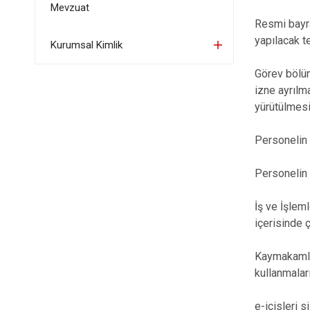
Mevzuat
Resmi bayra
yapılacak t
Kurumsal Kimlik
Görev bölüm
izne ayrılm
yürütülmesi
Personelin 
Personelin 
İş ve İşlem
içerisinde 
Kaymakamlık
kullanmalar
e-icisleri 