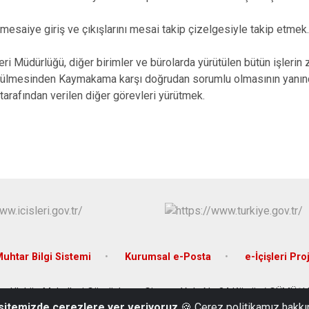
mesaiye giriş ve çıkışlarını mesai takip çizelgesiyle takip etmek
şleri Müdürlüğü, diğer birimler ve bürolarda yürütülen bütün işler
ütülmesinden Kaymakama karşı doğrudan sorumlu olmasının yanı
rafından verilen diğer görevleri yürütmek.
uhtar Bilgi Sistemi
Kurumsal e-Posta
e-İçişleri Pro
rı Uluköy Mahallesi Gümüşhane-Giresun Yolu No:34 Kürtün/ GÜMÜ
 sitemizde çerezlere yer veriyoruz
🍪 Çerez politikamız hakkı