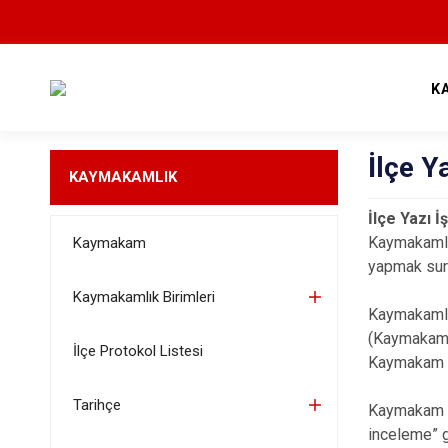
K
İlçe Y
KAYMAKAMLIK
İlçe Yazı 
Kaymakamlık
Kaymakam
yapmak sure
Kaymakamlık Birimleri
Kaymakamlık
(Kaymakam t
İlçe Protokol Listesi
Kaymakam a
Tarihçe
Kaymakam ta
inceleme” g