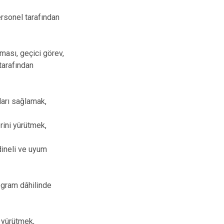
ersonel tarafından
ması, geçici görev,
 tarafından
ları sağlamak,
rini yürütmek,
dineli ve uyum
ogram dâhilinde
i yürütmek,