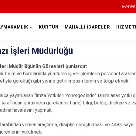
e-Devlet
AYMAKAMLIK
KÜRTÜN
MAHALLİ İDARELER
HİZMET
Gümüşhane
azı İşleri Müdürlüğü
İşleri Müdürlüğünün Görevleri Şunlardır:
 birim ve bürolarında yürütülen iş ve işlemlerin personel arası
tiyle gerektiği gibi yerine getirilmesini temin ve takip etmek.
ça yayımlanan “İmza Yetkileri Yönergesinde” tanımlanan yetki 
arafından görülmesi gerekenler hariç) bilgi, belge, dilekçe ve evr
Kelkit
dına havalesini yapmak,
Köse
rafından verilen araştırma, disiplin soruşturması ve 4483 sayılı
Kürtün
örevlerini yürütmek,