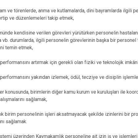
Şiran
m ve törenlerde, anma ve kutlamalarda, dini bayramlarda ilgili p
Torul
ertip ve düzenlemeleri takip etmek,
ünde kendisine verilen görevleri yürütürken personelin hastalan
a vb. durumlarda, ilgili personelin görevlerinin başka bir personel
ni temin etmek,
performansını artırmak için gerekli olan fiziki ve teknolojik imkân
performansını yakından izlemek, ödül, tecziye ve disiplin işlemle
ler konusunda, birimlerin diğer kamu kurum ve kuruluşları ile koor
çalışmalarını sağlamak,
 birim personelinin işleri aksatmayacak şekilde izinlerini bir pr
ını sağlamak.
sistemi üzerinden Kaymakamlık personeline ait izin iş ve işlemler