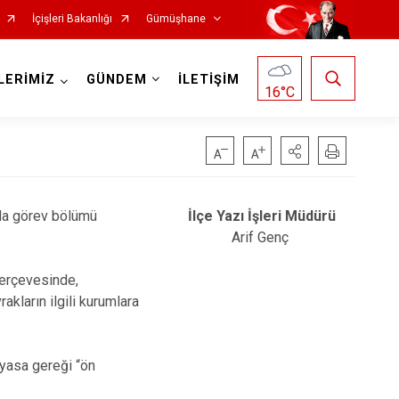
İçişleri Bakanlığı
Gümüşhane
LERİMİZ
GÜNDEM
İLETİŞİM
16
°C
nda görev bölümü
İlçe Yazı İşleri Müdürü
Arif Genç
çerçevesinde,
akların ilgili kurumlara
 yasa gereği “ön