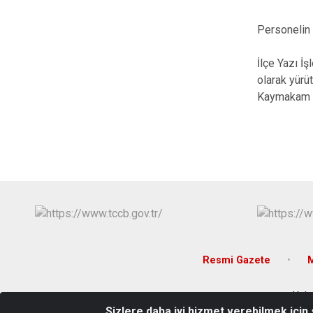
Personelin 
İlçe Yazı İ
olarak yür
Kaymakam ta
Resmi Gazete
M
Yuka
Sizlere daha iyi hizmet verebilmek için