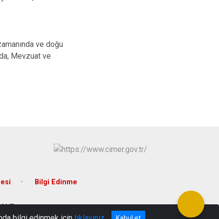
.
in zamanında ve doğu
nda, Mevzuat ve
jesi
Bilgi Edinme
ŞHANE
nda bilgi edinmek için
tıklayınız
Kabul et