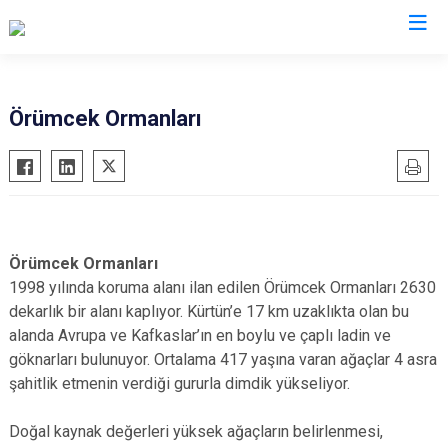
Gümüşhane
Örümcek Ormanları
Kelkit
Köse
Kürtün
Şiran
Örümcek Ormanları
Torul
1998 yılında koruma alanı ilan edilen Örümcek Ormanları 2630
dekarlık bir alanı kaplıyor. Kürtün’e 17 km uzaklıkta olan bu
alanda Avrupa ve Kafkaslar’ın en boylu ve çaplı ladin ve
göknarları bulunuyor. Ortalama 417 yaşına varan ağaçlar 4 asra
şahitlik etmenin verdiği gururla dimdik yükseliyor.
Doğal kaynak değerleri yüksek ağaçların belirlenmesi,